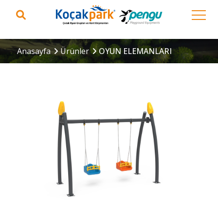
Anasayfa
Ürünler
OYUN ELEMANLARI