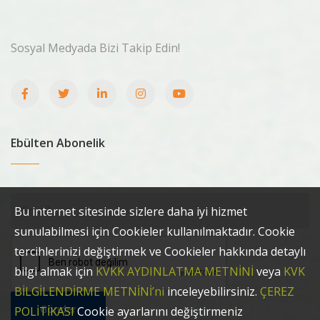
Sosyal Medyada Bizi Takip Edin!
Ebülten Abonelik
Bu internet sitesinde sizlere daha iyi hizmet
sunulabilmesi için Cookieler kullanılmaktadır. Cookie
tercihlerinizi değiştirmek ve Cookieler hakkında detaylı
bilgi almak için
KVKK AYDINLATMA METNİNİ
veya
KVK
BİLGİLENDİRME METNİNİ’ni
inceleyebilirsiniz.
ÇEREZ
Gönder
POLİTİKASI
Cookie ayarlarını değiştirmeniz