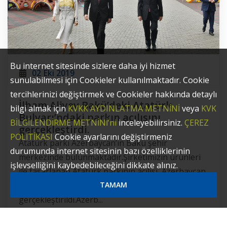
Bu internet sitesinde sizlere daha iyi hizmet
02 Eki 2019
sunulabilmesi için Cookieler kullanılmaktadır. Cookie
tercihlerinizi değiştirmek ve Cookieler hakkında detaylı
İlham Aliyev Bakü’deki Atatürk
bilgi almak için
KVKK AYDINLATMA METNİNİ
veya
KVK
Bulvarı’ndaki parkın açılışını
BİLGİLENDİRME METNİNİ’ni
inceleyebilirsiniz.
ÇEREZ
gerçekleştirdi.
POLİTİKASI
Cookie ayarlarını değiştirmeniz
Atatürk parkı Azerbaycan’ın Bakü şehir
durumunda internet sitesinin bazı özelliklerinin
merkezinde bulunmaktadır.Şirketimizin ürünleri
işlevselliğini kaybedebileceğini dikkate alınız.
ile tasarlanan Atatürk parkının açılışı, Azerbaycan
Cumhurbaşkanı İlham Aliyev tarafından
TAMAM
gerçekleştirildi.Azerb...
Devamı