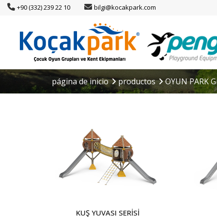
+90 (332) 239 22 10
bilgi@kocakpark.com
página de inicio
productos
OYUN PARK G
KUŞ YUVASI SERİSİ